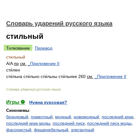
Словарь ударений русского языка
стильный
Толкование
Перевод
стильный
A/A
пр
см.
_Приложение II
сти́лен
сти́льна сти́льно сти́льны сти́льнее 260
см.
_Приложение II
Словарь ударений русского языка
.
Игры ⚽
Нужна курсовая?
Синонимы
:
брэндовый
,
грамотный
,
модный
,
новомодный
,
последний крик
,
последний крик моды
,
последний писк
,
последний писк моды
,
фасонистый
,
фешенебельный
,
элегантный